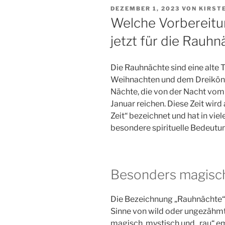
VERÖFFENTLICHT
DEZEMBER 1, 2023
VON
KIRST
AM
Welche Vorbereitu
jetzt für die Rauhn
Die Rauhnächte sind eine alte T
Weihnachten und dem Dreikönig
Nächte, die von der Nacht vom
Januar reichen. Diese Zeit wird
Zeit“ bezeichnet und hat in vie
besondere spirituelle Bedeutu
Besonders magisch
Die Bezeichnung „Rauhnächte“
Sinne von wild oder ungezähmt
magisch, mystisch und „rau“ 