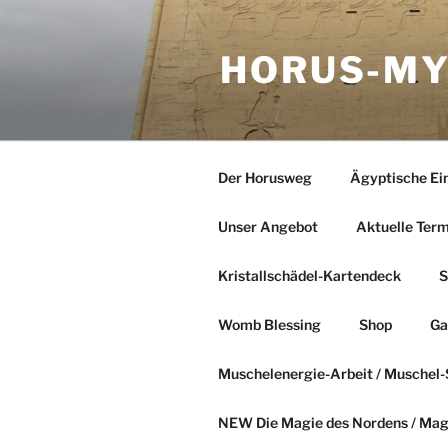
Zum
Inhalt
HORUS-MY
springen
Der Horusweg
Ägyptische Ei
Unser Angebot
Aktuelle Ter
Kristallschädel-Kartendeck
S
Womb Blessing
Shop
Ga
Muschelenergie-Arbeit / Musche
NEW Die Magie des Nordens / Magi