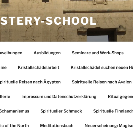
STERY-SCHOOL
nweihungen
Ausbildungen
Seminare und Work-Shops
mine
Kristallschädelarbeit
Kristallschädel suchen neuen H
pirituelle Reisen nach Ägypten
Spirituelle Reisen nach Avalon
llerie
Impressum und Datenschutzerklärung
Ritualgegen
l-Schamanismus
Spiritueller Schmuck
Spirituelle Finnland
c of the North
Meditationsbuch
Neuerscheinung: Magisc